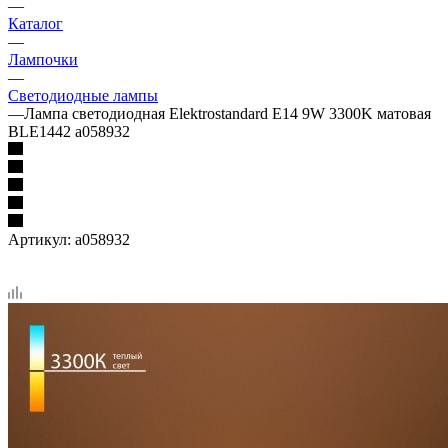
—
Каталог
—
Лампочки
—
Светодиодные лампы
—
Лампа светодиодная Elektrostandard E14 9W 3300K матовая
BLE1442 a058932
Артикул:
a058932