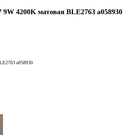
27 9W 4200K матовая BLE2763 a058930
BLE2763 a058930