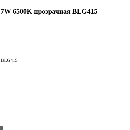
4 7W 6500K прозрачная BLG415
я BLG415