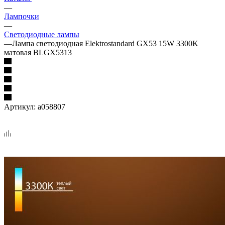
—
Лампочки
—
Светодиодные лампы
—
Лампа светодиодная Elektrostandard GX53 15W 3300K
матовая BLGX5313
Артикул:
a058807