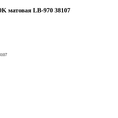
0K матовая LB-970 38107
8107