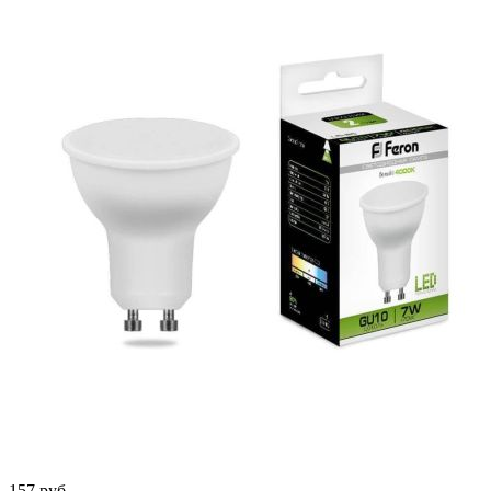
157
руб.