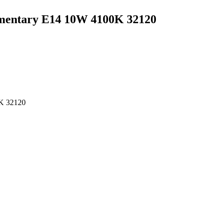
mentary E14 10W 4100K 32120
K 32120