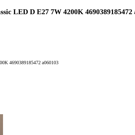
assic LED D E27 7W 4200K 4690389185472 
4200K 4690389185472 a060103