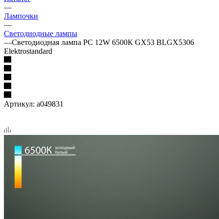
—
Лампочки
—
Светодиодные лампы
—
Светодиодная лампа PC 12W 6500К GX53 BLGX5306
Elektrostandard
Артикул:
a049831