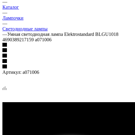
—
Каталог
—
Лампочки
—
Светодиодные лампы
—
Умная светодиодная лампа Elektrostandard BLGU1018
4690389217159 a071006
Артикул:
a071006