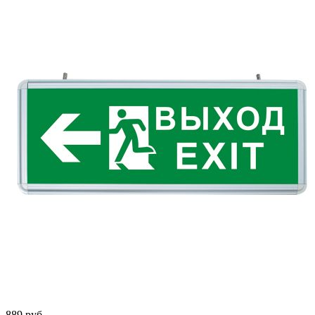
889
руб.