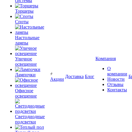
системы
Торшеры
Споты
Настольные
лампы
Компания
Уличное
освещение
О
компании
Лампочки
Доставка
Блог
Б
Акции
Новости
Отзывы
Контакты
Офисное
освещение
Светодиодные
подсветки