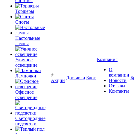
системы
Торшеры
Споты
Настольные
лампы
Компания
Уличное
освещение
О
компании
Лампочки
Доставка
Блог
Б
Акции
Новости
Отзывы
Контакты
Офисное
освещение
Светодиодные
подсветки