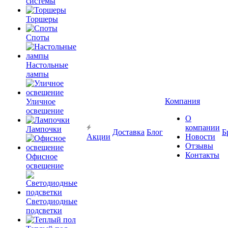
системы
Торшеры
Споты
Настольные
лампы
Компания
Уличное
освещение
О
компании
Лампочки
Доставка
Блог
Б
Акции
Новости
Отзывы
Контакты
Офисное
освещение
Светодиодные
подсветки