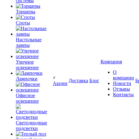
системы
Торшеры
Споты
Настольные
лампы
Компания
Уличное
освещение
О
компании
Лампочки
Доставка
Блог
Б
Акции
Новости
Отзывы
Контакты
Офисное
освещение
Светодиодные
подсветки